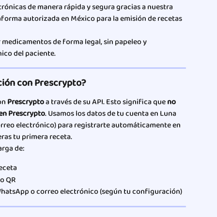
trónicas de manera rápida y segura gracias a nuestra 
taforma autorizada en México para la emisión de recetas 
r medicamentos de forma legal, sin papeleo y 
ico del paciente.
ción con Prescrypto?
on 
Prescrypto
 a través de su API. Esto significa que 
no 
 en Prescrypto
. Usamos los datos de tu cuenta en Luna 
orreo electrónico) para registrarte automáticamente en 
ras tu primera receta.
arga de:
receta
go QR
 WhatsApp o correo electrónico (según tu configuración)