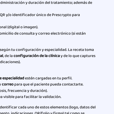
 administración y duración del tratamiento; además de 
QR y/o identificador único de Prescrypto para 
nal (digital o imagen).
omicilio de consulta y correo electrónico (si están 
egún tu configuración y especialidad. La receta toma 
al
, de la 
configuración de la clínica
 y de lo que captures 
dicaciones).
e especialidad
 estén cargadas en tu perfil.
y 
correo
 para que el paciente pueda contactarte.
osis, frecuencia y duración).
ea visible para facilitar la validación.
identificar cada uno de estos elementos (logo, datos del 
ento, indicaciones, QR/folio y firma) tal como se 