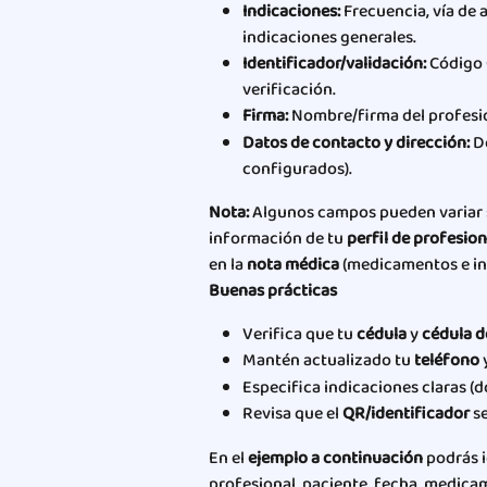
Indicaciones:
 Frecuencia, vía de
indicaciones generales.
Identificador/validación:
 Código 
verificación.
Firma:
 Nombre/firma del profesio
Datos de contacto y dirección:
 D
configurados).
Nota:
 Algunos campos pueden variar s
información de tu 
perfil de profesion
en la 
nota médica
 (medicamentos e in
Buenas prácticas
Verifica que tu 
cédula
 y 
cédula d
Mantén actualizado tu 
teléfono
 
Especifica indicaciones claras (d
Revisa que el 
QR/identificador
 s
En el 
ejemplo a continuación
 podrás 
profesional, paciente, fecha, medicam